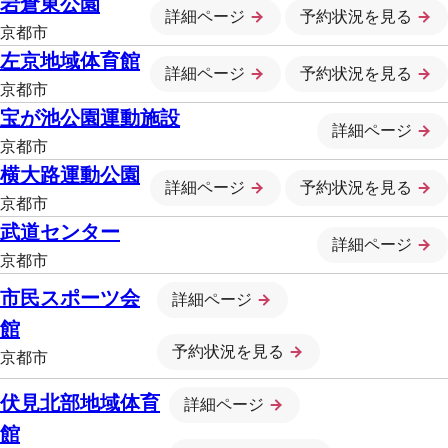
岩倉東公園
詳細ページ
予約状況を見る
京都市
左京地域体育館
詳細ページ
予約状況を見る
京都市
宝が池公園運動施設
詳細ページ
京都市
横大路運動公園
詳細ページ
予約状況を見る
京都市
武道センター
詳細ページ
京都市
市民スポーツ会
詳細ページ
館
予約状況を見る
京都市
伏見北部地域体育
詳細ページ
館