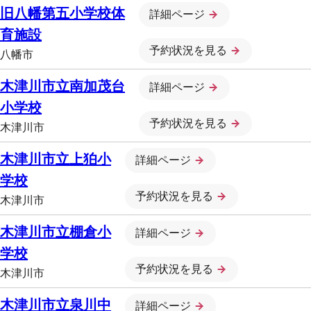
旧八幡第五小学校体
詳細ページ
育施設
予約状況を見る
八幡市
木津川市立南加茂台
詳細ページ
小学校
予約状況を見る
木津川市
木津川市立上狛小
詳細ページ
学校
予約状況を見る
木津川市
木津川市立棚倉小
詳細ページ
学校
予約状況を見る
木津川市
木津川市立泉川中
詳細ページ