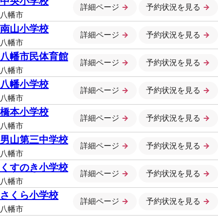
中央小学校
詳細ページ
予約状況を見る
八幡市
南山小学校
詳細ページ
予約状況を見る
八幡市
八幡市民体育館
詳細ページ
予約状況を見る
八幡市
八幡小学校
詳細ページ
予約状況を見る
八幡市
橋本小学校
詳細ページ
予約状況を見る
八幡市
男山第三中学校
詳細ページ
予約状況を見る
八幡市
くすのき小学校
詳細ページ
予約状況を見る
八幡市
さくら小学校
詳細ページ
予約状況を見る
八幡市