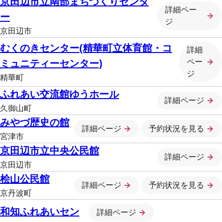
京田辺市立南部まちづくりセンタ
詳細ペー
ー
ジ
京田辺市
むくのきセンター(精華町立体育館・コ
詳細
ペー
ミュニティーセンター)
ジ
精華町
ふれあい交流館ゆうホール
詳細ページ
久御山町
みやづ歴史の館
詳細ページ
予約状況を見る
宮津市
京田辺市立中央公民館
詳細ページ
京田辺市
桧山公民館
詳細ページ
予約状況を見る
京丹波町
和知ふれあいセン
詳細ページ