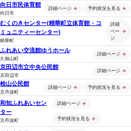
向日市民体育館
詳細ページ
予約状況を見る
向日市
むくのきセンター(精華町立体育館・コ
詳細
ペー
ミュニティーセンター)
ジ
精華町
ふれあい交流館ゆうホール
詳細ページ
久御山町
京田辺市立中央公民館
詳細ページ
京田辺市
桧山公民館
詳細ページ
予約状況を見る
京丹波町
和知ふれあいセン
詳細ページ
ター
予約状況を見る
京丹波町