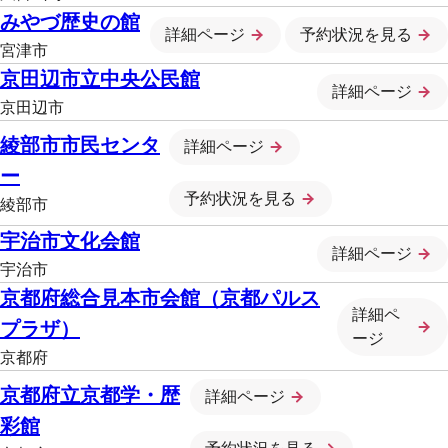
みやづ歴史の館
詳細ページ
予約状況を見る
宮津市
京田辺市立中央公民館
詳細ページ
京田辺市
綾部市市民センタ
詳細ページ
ー
予約状況を見る
綾部市
宇治市文化会館
詳細ページ
宇治市
京都府総合見本市会館（京都パルス
詳細ペ
プラザ）
ージ
京都府
京都府立京都学・歴
詳細ページ
彩館