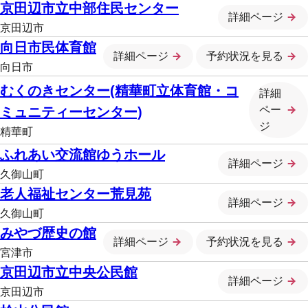
京田辺市立中部住民センター
詳細ページ
京田辺市
向日市民体育館
詳細ページ
予約状況を見る
向日市
むくのきセンター(精華町立体育館・コ
詳細
ペー
ミュニティーセンター)
ジ
精華町
ふれあい交流館ゆうホール
詳細ページ
久御山町
老人福祉センター荒見苑
詳細ページ
久御山町
みやづ歴史の館
詳細ページ
予約状況を見る
宮津市
京田辺市立中央公民館
詳細ページ
京田辺市