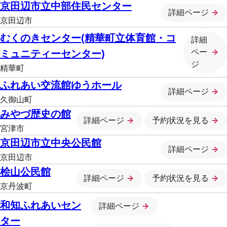
京田辺市立中部住民センター
詳細ページ
京田辺市
むくのきセンター(精華町立体育館・コ
詳細
ペー
ミュニティーセンター)
ジ
精華町
ふれあい交流館ゆうホール
詳細ページ
久御山町
みやづ歴史の館
詳細ページ
予約状況を見る
宮津市
京田辺市立中央公民館
詳細ページ
京田辺市
桧山公民館
詳細ページ
予約状況を見る
京丹波町
和知ふれあいセン
詳細ページ
ター