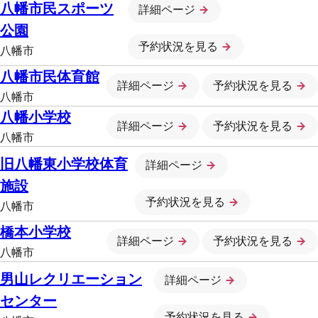
八幡市民スポーツ
詳細ページ
公園
予約状況を見る
八幡市
八幡市民体育館
詳細ページ
予約状況を見る
八幡市
八幡小学校
詳細ページ
予約状況を見る
八幡市
旧八幡東小学校体育
詳細ページ
施設
予約状況を見る
八幡市
橋本小学校
詳細ページ
予約状況を見る
八幡市
男山レクリエーション
詳細ページ
センター
予約状況を見る