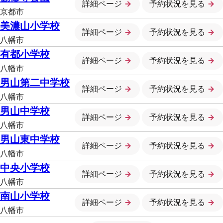
詳細ページ
予約状況を見る
京都市
美濃山小学校
詳細ページ
予約状況を見る
八幡市
有都小学校
詳細ページ
予約状況を見る
八幡市
男山第二中学校
詳細ページ
予約状況を見る
八幡市
男山中学校
詳細ページ
予約状況を見る
八幡市
男山東中学校
詳細ページ
予約状況を見る
八幡市
中央小学校
詳細ページ
予約状況を見る
八幡市
南山小学校
詳細ページ
予約状況を見る
八幡市