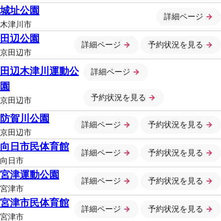
城址公園
詳細ページ
木津川市
田辺公園
詳細ページ
予約状況を見る
京田辺市
田辺木津川運動公
詳細ページ
園
予約状況を見る
京田辺市
防賀川公園
詳細ページ
予約状況を見る
京田辺市
向日市民体育館
詳細ページ
予約状況を見る
向日市
宮津運動公園
詳細ページ
予約状況を見る
宮津市
宮津市民体育館
詳細ページ
予約状況を見る
宮津市