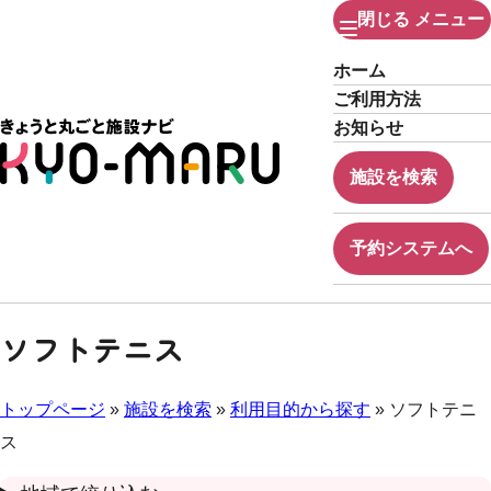
閉じる
メニュー
ホーム
ご利用方法
お知らせ
施設を検索
予約システムへ
ソフトテニス
トップページ
»
施設を検索
»
利用目的から探す
» ソフトテニ
ス