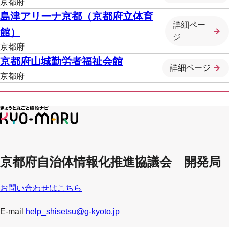
京都府
島津アリーナ京都（京都府立体育
詳細ペー
館）
ジ
京都府
京都府山城勤労者福祉会館
詳細ページ
京都府
京都府自治体情報化推進協議会 開発局
お問い合わせはこちら
E-mail
help_shisetsu@g-kyoto.jp