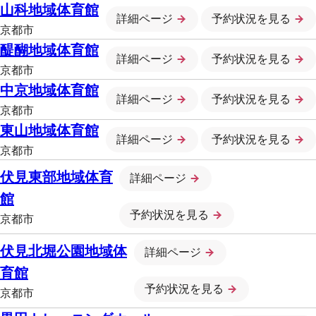
山科地域体育館
詳細ページ
予約状況を見る
京都市
醍醐地域体育館
詳細ページ
予約状況を見る
京都市
中京地域体育館
詳細ページ
予約状況を見る
京都市
東山地域体育館
詳細ページ
予約状況を見る
京都市
伏見東部地域体育
詳細ページ
館
予約状況を見る
京都市
伏見北堀公園地域体
詳細ページ
育館
予約状況を見る
京都市